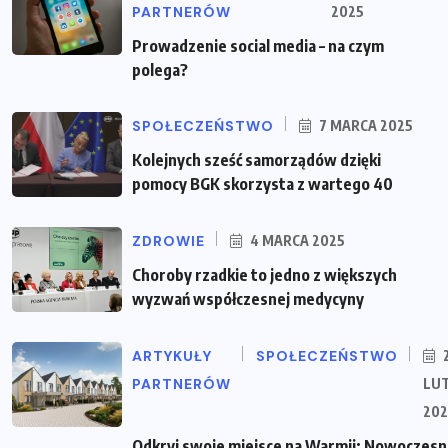
PARTNERÓW
2025
Prowadzenie social media – na czym
polega?
SPOŁECZEŃSTWO
7 MARCA 2025
Kolejnych sześć samorządów dzięki
pomocy BGK skorzysta z wartego 40
ZDROWIE
4 MARCA 2025
Choroby rzadkie to jedno z większych
wyzwań współczesnej medycyny
ARTYKUŁY
SPOŁECZEŃSTWO
PARTNERÓW
LU
202
Odkryj swoje miejsce na Warmii: Nowoczes