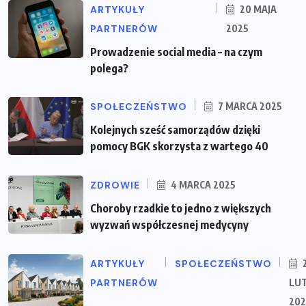
ARTYKUŁY
20 MAJA
PARTNERÓW
2025
Prowadzenie social media – na czym
polega?
SPOŁECZEŃSTWO
7 MARCA 2025
Kolejnych sześć samorządów dzięki
pomocy BGK skorzysta z wartego 40
ZDROWIE
4 MARCA 2025
Choroby rzadkie to jedno z większych
wyzwań współczesnej medycyny
ARTYKUŁY
SPOŁECZEŃSTWO
PARTNERÓW
LU
202