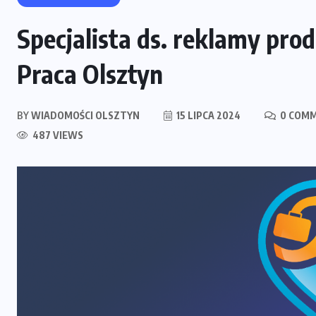
Specjalista ds. reklamy pro
Praca Olsztyn
BY
WIADOMOŚCI OLSZTYN
15 LIPCA 2024
0 COM
487 VIEWS