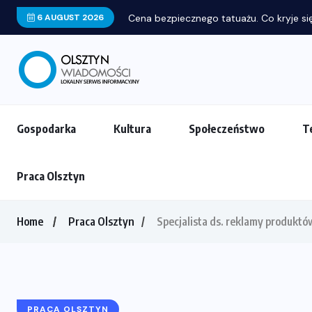
6 AUGUST 2026
Cena bezpiecznego tatuażu. Co kryje się
Gospodarka
Kultura
Społeczeństwo
T
Praca Olsztyn
Home
Praca Olsztyn
Specjalista ds. reklamy produktó
PRACA OLSZTYN