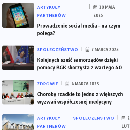
ARTYKUŁY
20 MAJA
PARTNERÓW
2025
Prowadzenie social media – na czym
polega?
SPOŁECZEŃSTWO
7 MARCA 2025
Kolejnych sześć samorządów dzięki
pomocy BGK skorzysta z wartego 40
ZDROWIE
4 MARCA 2025
Choroby rzadkie to jedno z większych
wyzwań współczesnej medycyny
ARTYKUŁY
SPOŁECZEŃSTWO
2
PARTNERÓW
LUT