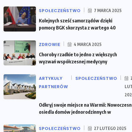
SPOŁECZEŃSTWO
7 MARCA 2025
Kolejnych sześć samorządów dzięki
pomocy BGK skorzysta z wartego 40
ZDROWIE
4 MARCA 2025
Choroby rzadkie to jedno z większych
wyzwań współczesnej medycyny
ARTYKUŁY
SPOŁECZEŃSTWO
PARTNERÓW
LU
202
Odkryj swoje miejsce na Warmii: Nowoczes
osiedla domów jednorodzinnych w
SPOŁECZEŃSTWO
27 LUTEGO 2025