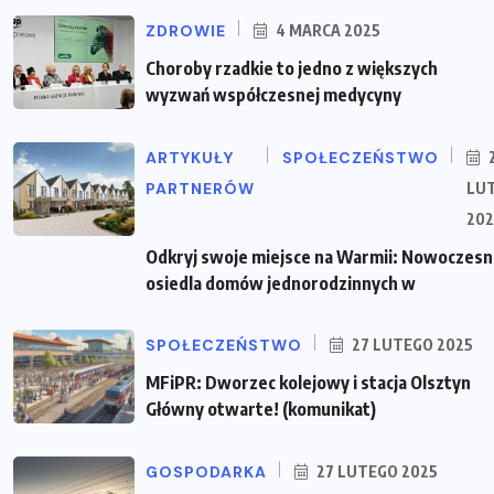
ZDROWIE
4 MARCA 2025
Choroby rzadkie to jedno z większych
wyzwań współczesnej medycyny
ARTYKUŁY
SPOŁECZEŃSTWO
PARTNERÓW
LU
202
Odkryj swoje miejsce na Warmii: Nowoczes
osiedla domów jednorodzinnych w
SPOŁECZEŃSTWO
27 LUTEGO 2025
MFiPR: Dworzec kolejowy i stacja Olsztyn
Główny otwarte! (komunikat)
GOSPODARKA
27 LUTEGO 2025