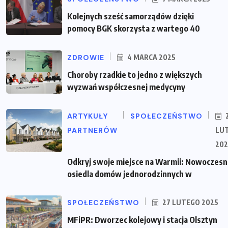
Kolejnych sześć samorządów dzięki
pomocy BGK skorzysta z wartego 40
ZDROWIE
4 MARCA 2025
Choroby rzadkie to jedno z większych
wyzwań współczesnej medycyny
ARTYKUŁY
SPOŁECZEŃSTWO
PARTNERÓW
LU
202
Odkryj swoje miejsce na Warmii: Nowoczes
osiedla domów jednorodzinnych w
SPOŁECZEŃSTWO
27 LUTEGO 2025
MFiPR: Dworzec kolejowy i stacja Olsztyn