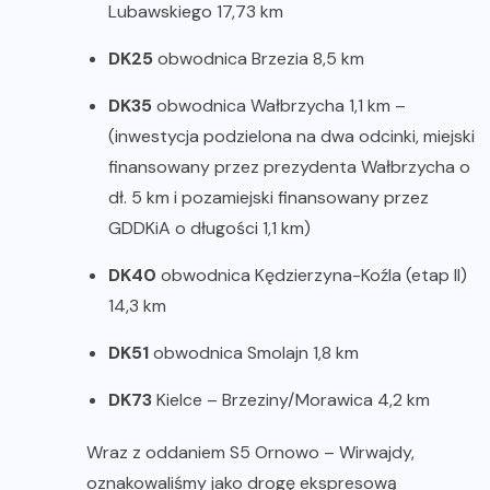
Lubawskiego 17,73 km
DK25
obwodnica Brzezia 8,5 km
DK35
obwodnica Wałbrzycha 1,1 km –
(inwestycja podzielona na dwa odcinki, miejski
finansowany przez prezydenta Wałbrzycha o
dł. 5 km i pozamiejski finansowany przez
GDDKiA o długości 1,1 km)
DK40
obwodnica Kędzierzyna-Koźla (etap II)
14,3 km
DK51
obwodnica Smolajn 1,8 km
DK73
Kielce – Brzeziny/Morawica 4,2 km
Wraz z oddaniem S5 Ornowo – Wirwajdy,
oznakowaliśmy jako drogę ekspresową