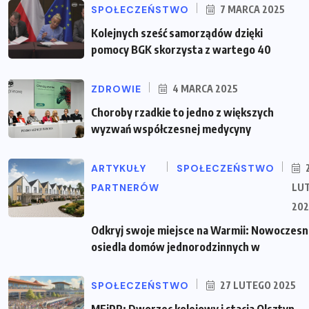
SPOŁECZEŃSTWO
7 MARCA 2025
Kolejnych sześć samorządów dzięki
pomocy BGK skorzysta z wartego 40
ZDROWIE
4 MARCA 2025
Choroby rzadkie to jedno z większych
wyzwań współczesnej medycyny
ARTYKUŁY
SPOŁECZEŃSTWO
PARTNERÓW
LU
202
Odkryj swoje miejsce na Warmii: Nowoczes
osiedla domów jednorodzinnych w
SPOŁECZEŃSTWO
27 LUTEGO 2025
MFiPR: Dworzec kolejowy i stacja Olsztyn