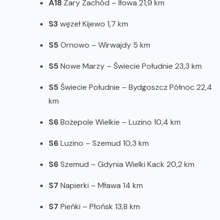
A18
Żary Zachód – Iłowa 21,9 km
S3
węzeł Kijewo 1,7 km
S5
Ornowo – Wirwajdy 5 km
S5
Nowe Marzy – Świecie Południe 23,3 km
S5
Świecie Południe – Bydgoszcz Północ 22,4
km
S6
Bożepole Wielkie – Luzino 10,4 km
S6
Luzino – Szemud 10,3 km
S6
Szemud – Gdynia Wielki Kack 20,2 km
S7
Napierki – Mława 14 km
S7
Pieńki – Płońsk 13,8 km