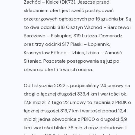
Zachód – Kielce (DK73). Jeszcze przed
składaniem ofert jest sześć postępowań
przetargowych ogłoszonych po 15 grudnia br. Są
to dwa odcinki S16 Olsztyn Wschód – Barczewo i
Barczewo – Biskupiec, S19 Lutcza-Domaradz
oraz trzy odcinki S17 Piaski – Łopiennik,
Krasnystaw Północ – Izbica, Izbica – Zamość
Sitaniec. Pozostałe postępowania są już po
otwarciu ofert i trwa ich ocena.
Od 1 stycznia 2022 r. podpisaliśmy 24 umowy na
drogi o łącznej długości 333,4 km i wartości ok.
12,8 mld zł. Z tego 22 umowy to zadania z PBDK o
łącznej długości 313,7 km i wartości ponad 12,4
mld zł, jedna obwodnica z PB100 o długości 5,9
km i wartości blisko 76 mln zł oraz dobudowa II