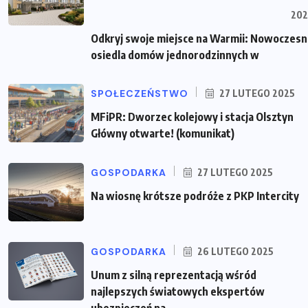
202
Odkryj swoje miejsce na Warmii: Nowoczes
osiedla domów jednorodzinnych w
SPOŁECZEŃSTWO
27 LUTEGO 2025
MFiPR: Dworzec kolejowy i stacja Olsztyn
Główny otwarte! (komunikat)
GOSPODARKA
27 LUTEGO 2025
Na wiosnę krótsze podróże z PKP Intercity
GOSPODARKA
26 LUTEGO 2025
Unum z silną reprezentacją wśród
najlepszych światowych ekspertów
ubezpieczeń na