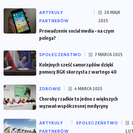
ARTYKUŁY
20 MAJA
PARTNERÓW
2025
Prowadzenie social media – na czym
polega?
SPOŁECZEŃSTWO
7 MARCA 2025
Kolejnych sześć samorządów dzięki
pomocy BGK skorzysta z wartego 40
ZDROWIE
4 MARCA 2025
Choroby rzadkie to jedno z większych
wyzwań współczesnej medycyny
ARTYKUŁY
SPOŁECZEŃSTWO
PARTNERÓW
LU