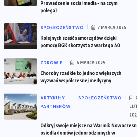
Prowadzenie social media – na czym
polega?
SPOŁECZEŃSTWO
7 MARCA 2025
Kolejnych sześć samorządów dzięki
pomocy BGK skorzysta z wartego 40
ZDROWIE
4 MARCA 2025
Choroby rzadkie to jedno z większych
wyzwań współczesnej medycyny
ARTYKUŁY
SPOŁECZEŃSTWO
PARTNERÓW
LU
202
Odkryj swoje miejsce na Warmii: Nowoczes
osiedla domów jednorodzinnych w