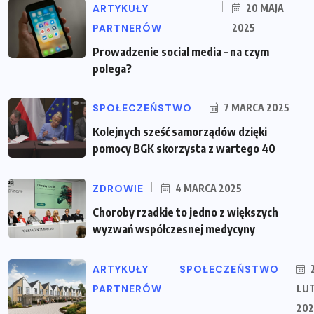
ARTYKUŁY
20 MAJA
PARTNERÓW
2025
Prowadzenie social media – na czym
polega?
SPOŁECZEŃSTWO
7 MARCA 2025
Kolejnych sześć samorządów dzięki
pomocy BGK skorzysta z wartego 40
ZDROWIE
4 MARCA 2025
Choroby rzadkie to jedno z większych
wyzwań współczesnej medycyny
ARTYKUŁY
SPOŁECZEŃSTWO
PARTNERÓW
LU
202