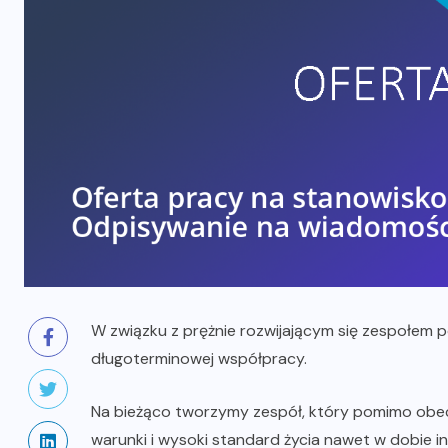
W związku z prężnie rozwijającym się zespołem 
długoterminowej współpracy.
Na bieżąco tworzymy zespół, który pomimo ob
warunki i wysoki standard życia nawet w dobie i