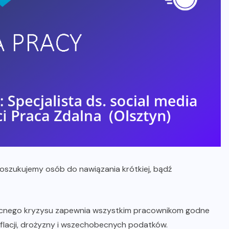
poszukujemy osób do nawiązania krótkiej, bądź
ecnego kryzysu zapewnia wszystkim pracownikom godne
nflacji, drożyzny i wszechobecnych podatków.