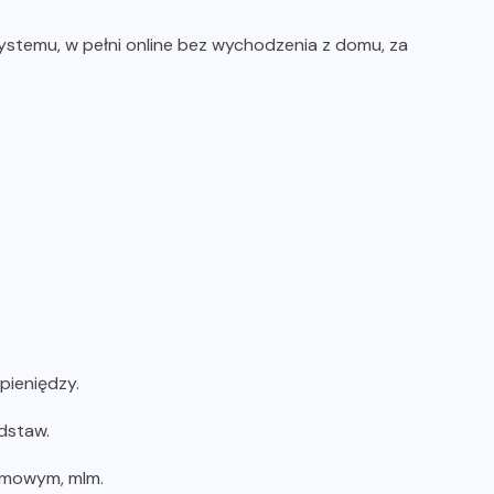
temu, w pełni online bez wychodzenia z domu, za
ieniędzy.
dstaw.
omowym, mlm.