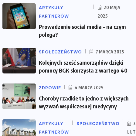
ARTYKUŁY
20 MAJA
PARTNERÓW
2025
Prowadzenie social media – na czym
polega?
SPOŁECZEŃSTWO
7 MARCA 2025
Kolejnych sześć samorządów dzięki
pomocy BGK skorzysta z wartego 40
ZDROWIE
4 MARCA 2025
Choroby rzadkie to jedno z większych
wyzwań współczesnej medycyny
ARTYKUŁY
SPOŁECZEŃSTWO
2
PARTNERÓW
LUT