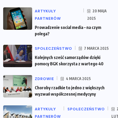
ARTYKUŁY
20 MAJA
PARTNERÓW
2025
Prowadzenie social media – na czym
polega?
SPOŁECZEŃSTWO
7 MARCA 2025
Kolejnych sześć samorządów dzięki
pomocy BGK skorzysta z wartego 40
ZDROWIE
4 MARCA 2025
Choroby rzadkie to jedno z większych
wyzwań współczesnej medycyny
ARTYKUŁY
SPOŁECZEŃSTWO
PARTNERÓW
LU