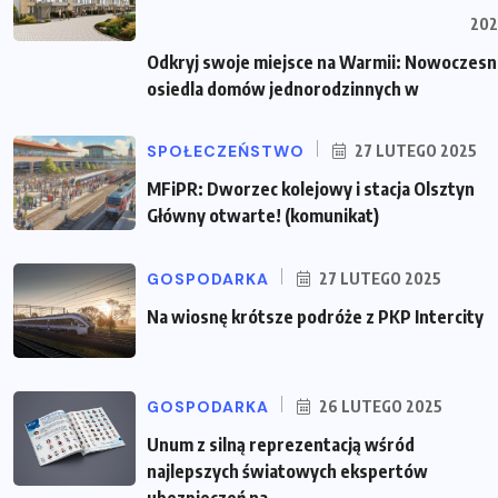
202
Odkryj swoje miejsce na Warmii: Nowoczes
osiedla domów jednorodzinnych w
SPOŁECZEŃSTWO
27 LUTEGO 2025
MFiPR: Dworzec kolejowy i stacja Olsztyn
Główny otwarte! (komunikat)
GOSPODARKA
27 LUTEGO 2025
Na wiosnę krótsze podróże z PKP Intercity
GOSPODARKA
26 LUTEGO 2025
Unum z silną reprezentacją wśród
najlepszych światowych ekspertów
ubezpieczeń na