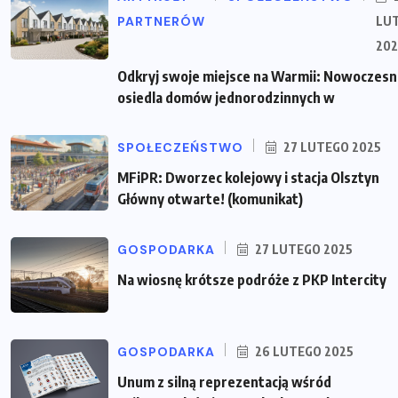
PARTNERÓW
LU
202
Odkryj swoje miejsce na Warmii: Nowoczes
osiedla domów jednorodzinnych w
SPOŁECZEŃSTWO
27 LUTEGO 2025
MFiPR: Dworzec kolejowy i stacja Olsztyn
Główny otwarte! (komunikat)
GOSPODARKA
27 LUTEGO 2025
Na wiosnę krótsze podróże z PKP Intercity
GOSPODARKA
26 LUTEGO 2025
Unum z silną reprezentacją wśród