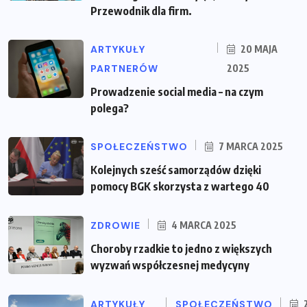
Przewodnik dla firm.
ARTYKUŁY
20 MAJA
PARTNERÓW
2025
Prowadzenie social media – na czym
polega?
SPOŁECZEŃSTWO
7 MARCA 2025
Kolejnych sześć samorządów dzięki
pomocy BGK skorzysta z wartego 40
ZDROWIE
4 MARCA 2025
Choroby rzadkie to jedno z większych
wyzwań współczesnej medycyny
ARTYKUŁY
SPOŁECZEŃSTWO