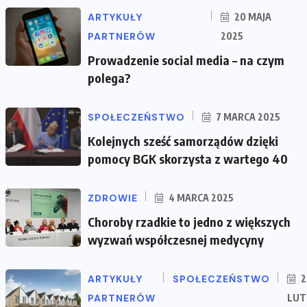
ARTYKUŁY
20 MAJA
PARTNERÓW
2025
Prowadzenie social media – na czym
polega?
SPOŁECZEŃSTWO
7 MARCA 2025
Kolejnych sześć samorządów dzięki
pomocy BGK skorzysta z wartego 40
ZDROWIE
4 MARCA 2025
Choroby rzadkie to jedno z większych
wyzwań współczesnej medycyny
ARTYKUŁY
SPOŁECZEŃSTWO
2
PARTNERÓW
LUT