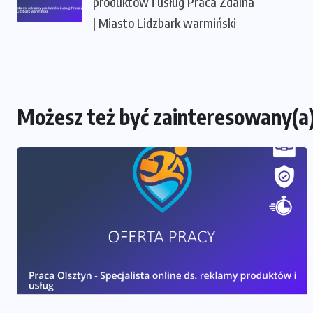
produktów i usług Praca Zdalna
| Miasto Lidzbark warmiński
Możesz też być zainteresowany(a