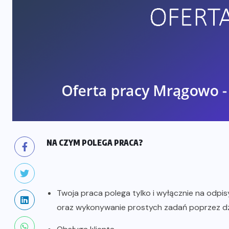
NA CZYM POLEGA PRACA?
Twoja praca polega tylko i wyłącznie na odp
oraz wykonywanie prostych zadań poprzez dz