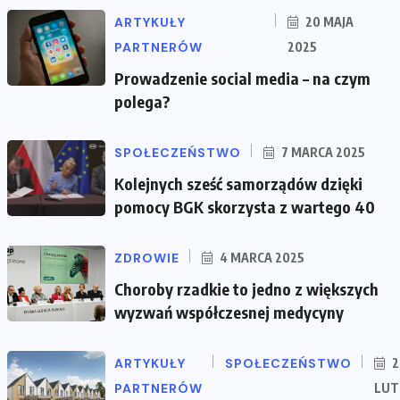
ARTYKUŁY
20 MAJA
PARTNERÓW
2025
Prowadzenie social media – na czym
polega?
SPOŁECZEŃSTWO
7 MARCA 2025
Kolejnych sześć samorządów dzięki
pomocy BGK skorzysta z wartego 40
ZDROWIE
4 MARCA 2025
Choroby rzadkie to jedno z większych
wyzwań współczesnej medycyny
ARTYKUŁY
SPOŁECZEŃSTWO
2
PARTNERÓW
LUT