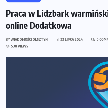
Praca w Lidzbark warmiński
online Dodatkowa
BY
WIADOMOŚCI OLSZTYN
23 LIPCA 2024
0 COM
538 VIEWS