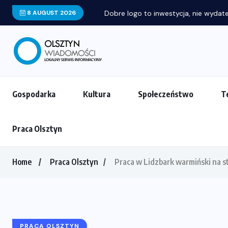
8 AUGUST 2026
Dobre logo to inwestycja, nie wydatek. P
Gospodarka
Kultura
Społeczeństwo
T
Praca Olsztyn
Home
Praca Olsztyn
Praca w Lidzbark warmiński na s
PRACA OLSZTYN