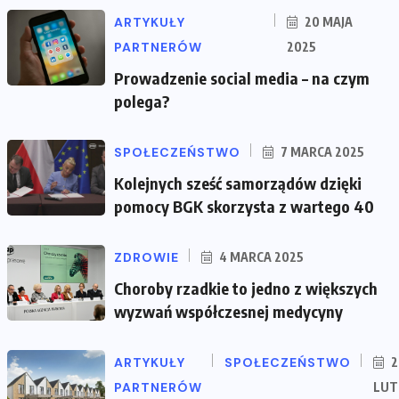
ARTYKUŁY
20 MAJA
PARTNERÓW
2025
Prowadzenie social media – na czym
polega?
SPOŁECZEŃSTWO
7 MARCA 2025
Kolejnych sześć samorządów dzięki
pomocy BGK skorzysta z wartego 40
ZDROWIE
4 MARCA 2025
Choroby rzadkie to jedno z większych
wyzwań współczesnej medycyny
ARTYKUŁY
SPOŁECZEŃSTWO
2
PARTNERÓW
LUT