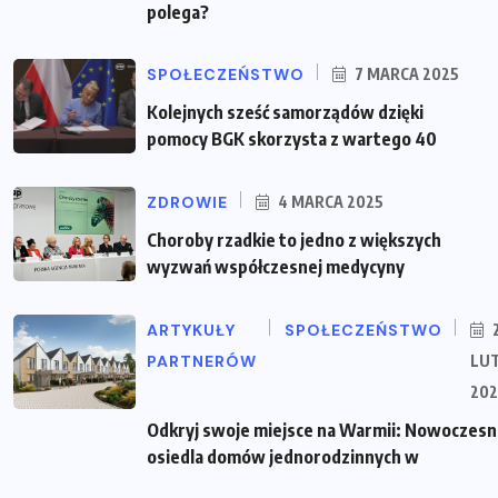
polega?
SPOŁECZEŃSTWO
7 MARCA 2025
Kolejnych sześć samorządów dzięki
pomocy BGK skorzysta z wartego 40
ZDROWIE
4 MARCA 2025
Choroby rzadkie to jedno z większych
wyzwań współczesnej medycyny
ARTYKUŁY
SPOŁECZEŃSTWO
PARTNERÓW
LU
202
Odkryj swoje miejsce na Warmii: Nowoczes
osiedla domów jednorodzinnych w