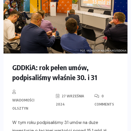
GDDKiA: rok pełen umów,
podpisaliśmy właśnie 30. i 31
27 WRZEŚNIA
0
WIADOMOŚCI
2024
COMMENTS
OLSZTYN
W tym roku podpisaliśmy 31 umów na duże
inwestycje o łącznej wartości ponad 15,1 mld zł,