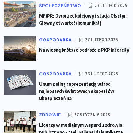
SPOŁECZEŃSTWO
27 LUTEGO 2025
MFiPR: Dworzec kolejowy i stacja Olsztyn
Główny otwarte! (komunikat)
GOSPODARKA
27 LUTEGO 2025
Na wiosnę krótsze podróże z PKP Intercity
GOSPODARKA
26 LUTEGO 2025
Unum z silną reprezentacją wśród
najlepszych światowych ekspertów
ubezpieczeń na
ZDROWIE
27 STYCZNIA 2025
Liderzy w medialnym wsparciu zdrowia
publicznego – czyli najlepsi dziennikarze