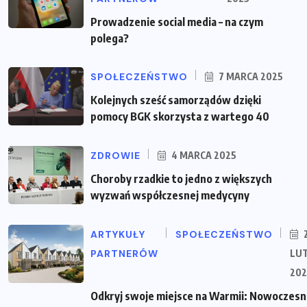
Prowadzenie social media – na czym
polega?
SPOŁECZEŃSTWO
7 MARCA 2025
Kolejnych sześć samorządów dzięki
pomocy BGK skorzysta z wartego 40
ZDROWIE
4 MARCA 2025
Choroby rzadkie to jedno z większych
wyzwań współczesnej medycyny
ARTYKUŁY
SPOŁECZEŃSTWO
PARTNERÓW
LU
202
Odkryj swoje miejsce na Warmii: Nowoczes