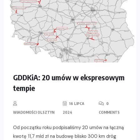
GDDKiA: 20 umów w ekspresowym
tempie
16 LIPCA
0
WIADOMOŚCI OLSZTYN
2024
COMMENTS
Od początku roku podpisaliśmy 20 umów na łączną
kwotę 11,7 mld zł na budowę blisko 300 km dróg