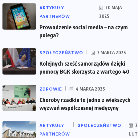
ARTYKUŁY
20 MAJA
PARTNERÓW
2025
Prowadzenie social media – na czym
polega?
SPOŁECZEŃSTWO
7 MARCA 2025
Kolejnych sześć samorządów dzięki
pomocy BGK skorzysta z wartego 40
ZDROWIE
4 MARCA 2025
Choroby rzadkie to jedno z większych
wyzwań współczesnej medycyny
ARTYKUŁY
SPOŁECZEŃSTWO
2
PARTNERÓW
LUT