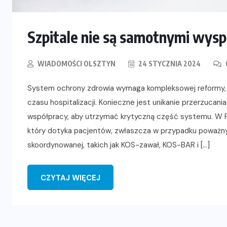
Szpitale nie są samotnymi wys
WIADOMOŚCI OLSZTYN
24 STYCZNIA 2024
System ochrony zdrowia wymaga kompleksowej reformy, kt
czasu hospitalizacji. Konieczne jest unikanie przerzucan
współpracy, aby utrzymać krytyczną część systemu. W Po
który dotyka pacjentów, zwłaszcza w przypadku poważny
skoordynowanej, takich jak KOS-zawał, KOS-BAR i […]
CZYTAJ WIĘCEJ