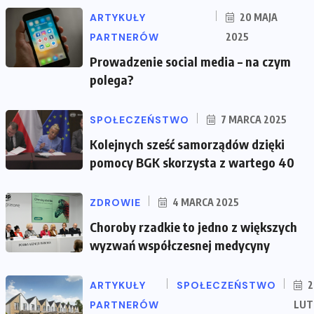
ARTYKUŁY
20 MAJA
PARTNERÓW
2025
Prowadzenie social media – na czym
polega?
SPOŁECZEŃSTWO
7 MARCA 2025
Kolejnych sześć samorządów dzięki
pomocy BGK skorzysta z wartego 40
ZDROWIE
4 MARCA 2025
Choroby rzadkie to jedno z większych
wyzwań współczesnej medycyny
ARTYKUŁY
SPOŁECZEŃSTWO
2
PARTNERÓW
LUT