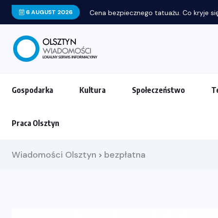
6 AUGUST 2026
Cena bezpiecznego tatuażu. Co kryje się
Gospodarka
Kultura
Społeczeństwo
T
Praca Olsztyn
Wiadomości Olsztyn
bezpłatna
>