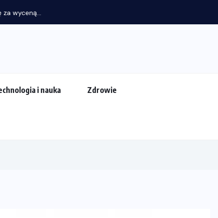
 za wyceną...
echnologia i nauka
Zdrowie