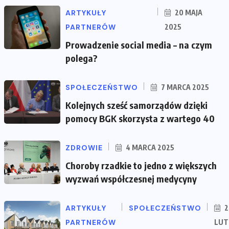
ARTYKUŁY
20 MAJA
PARTNERÓW
2025
Prowadzenie social media – na czym
polega?
SPOŁECZEŃSTWO
7 MARCA 2025
Kolejnych sześć samorządów dzięki
pomocy BGK skorzysta z wartego 40
ZDROWIE
4 MARCA 2025
Choroby rzadkie to jedno z większych
wyzwań współczesnej medycyny
ARTYKUŁY
SPOŁECZEŃSTWO
2
PARTNERÓW
LUT