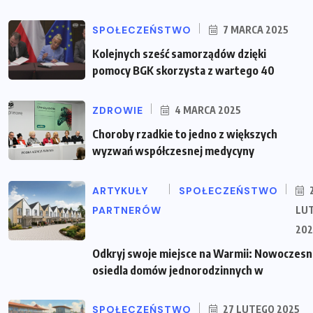
SPOŁECZEŃSTWO
7 MARCA 2025
Kolejnych sześć samorządów dzięki
pomocy BGK skorzysta z wartego 40
ZDROWIE
4 MARCA 2025
Choroby rzadkie to jedno z większych
wyzwań współczesnej medycyny
ARTYKUŁY
SPOŁECZEŃSTWO
PARTNERÓW
LU
202
Odkryj swoje miejsce na Warmii: Nowoczes
osiedla domów jednorodzinnych w
SPOŁECZEŃSTWO
27 LUTEGO 2025