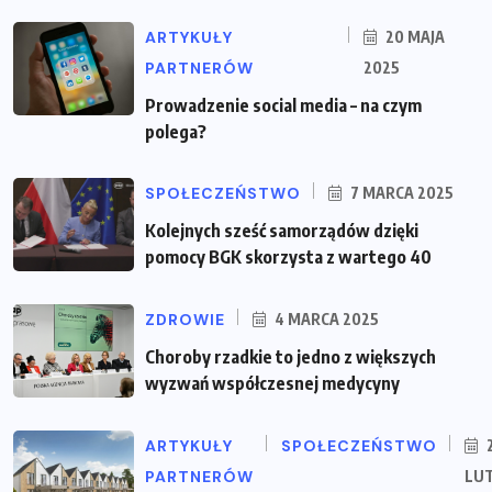
ARTYKUŁY
20 MAJA
PARTNERÓW
2025
Prowadzenie social media – na czym
polega?
SPOŁECZEŃSTWO
7 MARCA 2025
Kolejnych sześć samorządów dzięki
pomocy BGK skorzysta z wartego 40
ZDROWIE
4 MARCA 2025
Choroby rzadkie to jedno z większych
wyzwań współczesnej medycyny
ARTYKUŁY
SPOŁECZEŃSTWO
PARTNERÓW
LU