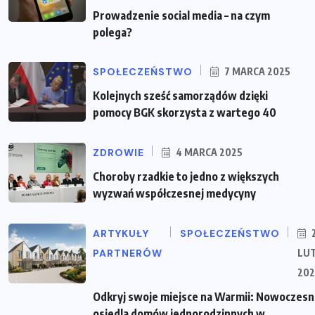
Prowadzenie social media – na czym
polega?
SPOŁECZEŃSTWO
7 MARCA 2025
Kolejnych sześć samorządów dzięki
pomocy BGK skorzysta z wartego 40
ZDROWIE
4 MARCA 2025
Choroby rzadkie to jedno z większych
wyzwań współczesnej medycyny
ARTYKUŁY
SPOŁECZEŃSTWO
PARTNERÓW
LU
202
Odkryj swoje miejsce na Warmii: Nowoczes
osiedla domów jednorodzinnych w