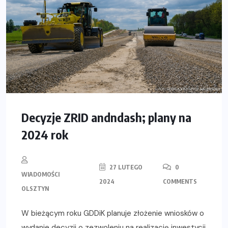
Decyzje ZRID andndash; plany na
2024 rok
27 LUTEGO
0
WIADOMOŚCI
2024
COMMENTS
OLSZTYN
W bieżącym roku GDDiK planuje złożenie wniosków o
wydanie decyzji o zezwoleniu na realizację inwestycji