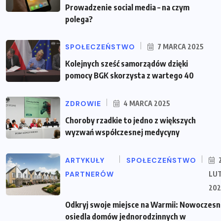
Prowadzenie social media – na czym
polega?
SPOŁECZEŃSTWO
7 MARCA 2025
Kolejnych sześć samorządów dzięki
pomocy BGK skorzysta z wartego 40
ZDROWIE
4 MARCA 2025
Choroby rzadkie to jedno z większych
wyzwań współczesnej medycyny
ARTYKUŁY
SPOŁECZEŃSTWO
PARTNERÓW
LU
202
Odkryj swoje miejsce na Warmii: Nowoczes
osiedla domów jednorodzinnych w