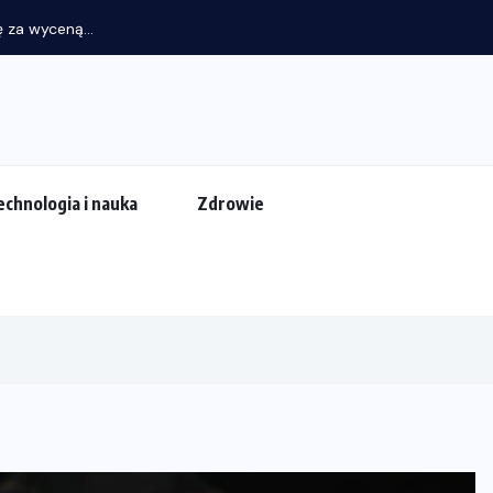
 za wyceną...
echnologia i nauka
Zdrowie