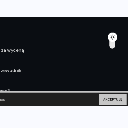
ę za wyceną
Przewodnik
lega?
ies
AKCEPTUJĘ