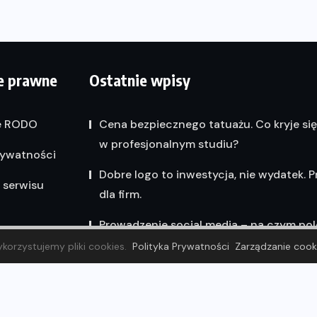
e prawne
Ostatnie wpisy
e RODO
Cena bezpiecznego tatuażu. Co kryje si
w profesjonalnym studiu?
rywatności
Dobre logo to inwestycja, nie wydatek. 
 serwisu
dla firm.
Prowadzenie social media – na czym po
korzystujemy pliki cookies.
Polityka Prywatności
Zarządzanie cook