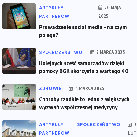
ARTYKUŁY
20 MAJA
PARTNERÓW
2025
Prowadzenie social media – na czym
polega?
SPOŁECZEŃSTWO
7 MARCA 2025
Kolejnych sześć samorządów dzięki
pomocy BGK skorzysta z wartego 40
ZDROWIE
4 MARCA 2025
Choroby rzadkie to jedno z większych
wyzwań współczesnej medycyny
ARTYKUŁY
SPOŁECZEŃSTWO
2
PARTNERÓW
LUT