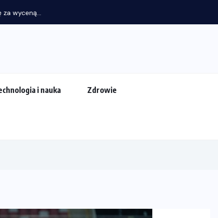
 za wyceną...
echnologia i nauka
Zdrowie