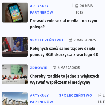
ARTYKUŁY
20 MAJA
PARTNERÓW
2025
Prowadzenie social media – na czym
polega?
SPOŁECZEŃSTWO
7 MARCA 2025
Kolejnych sześć samorządów dzięki
pomocy BGK skorzysta z wartego 40
ZDROWIE
4 MARCA 2025
Choroby rzadkie to jedno z większych
wyzwań współczesnej medycyny
ARTYKUŁY
SPOŁECZEŃSTWO
2
PARTNERÓW
LUT