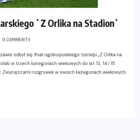
łkarskiego `Z Orlika na Stadion`
0 COMMENTS
ie odbył się finał ogólnopolskiego turnieju „Z Orlika na
olski w trzech kategoriach wiekowych do lat 13, 14 i 15
lay. Zwycięzcami rozgrywek w swoich kategoriach wiekowych