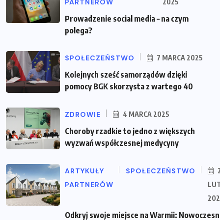
PARTNERÓW
2025
Prowadzenie social media – na czym
polega?
SPOŁECZEŃSTWO
7 MARCA 2025
Kolejnych sześć samorządów dzięki
pomocy BGK skorzysta z wartego 40
ZDROWIE
4 MARCA 2025
Choroby rzadkie to jedno z większych
wyzwań współczesnej medycyny
ARTYKUŁY
SPOŁECZEŃSTWO
PARTNERÓW
LU
202
Odkryj swoje miejsce na Warmii: Nowoczes