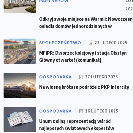
PARTNERÓW
LU
202
Odkryj swoje miejsce na Warmii: Nowoczes
osiedla domów jednorodzinnych w
SPOŁECZEŃSTWO
27 LUTEGO 2025
MFiPR: Dworzec kolejowy i stacja Olsztyn
Główny otwarte! (komunikat)
GOSPODARKA
27 LUTEGO 2025
Na wiosnę krótsze podróże z PKP Intercity
GOSPODARKA
26 LUTEGO 2025
Unum z silną reprezentacją wśród
najlepszych światowych ekspertów