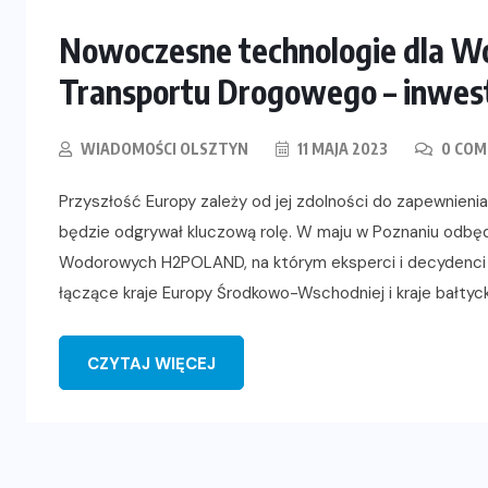
Nowoczesne technologie dla W
Transportu Drogowego – inwest
WIADOMOŚCI OLSZTYN
11 MAJA 2023
0 CO
Przyszłość Europy zależy od jej zdolności do zapewnieni
będzie odgrywał kluczową rolę. W maju w Poznaniu odbęd
Wodorowych H2POLAND, na którym eksperci i decydenci 
łączące kraje Europy Środkowo-Wschodniej i kraje bałtyc
CZYTAJ WIĘCEJ