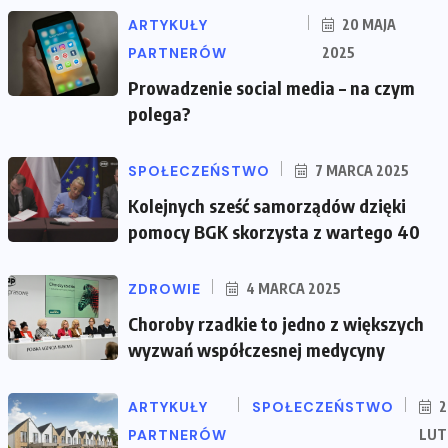
ARTYKUŁY
20 MAJA
PARTNERÓW
2025
Prowadzenie social media – na czym
polega?
SPOŁECZEŃSTWO
7 MARCA 2025
Kolejnych sześć samorządów dzięki
pomocy BGK skorzysta z wartego 40
ZDROWIE
4 MARCA 2025
Choroby rzadkie to jedno z większych
wyzwań współczesnej medycyny
ARTYKUŁY
SPOŁECZEŃSTWO
2
PARTNERÓW
LUT