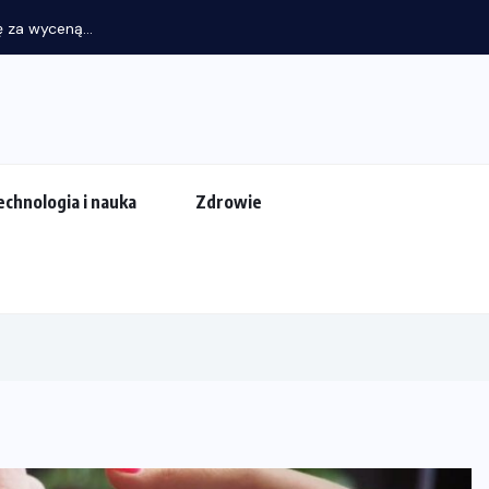
 za wyceną...
echnologia i nauka
Zdrowie