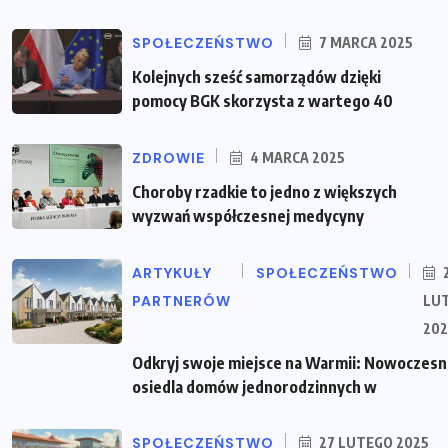
SPOŁECZEŃSTWO
7 MARCA 2025
Kolejnych sześć samorządów dzięki
pomocy BGK skorzysta z wartego 40
ZDROWIE
4 MARCA 2025
Choroby rzadkie to jedno z większych
wyzwań współczesnej medycyny
ARTYKUŁY
SPOŁECZEŃSTWO
PARTNERÓW
LU
202
Odkryj swoje miejsce na Warmii: Nowoczes
osiedla domów jednorodzinnych w
SPOŁECZEŃSTWO
27 LUTEGO 2025