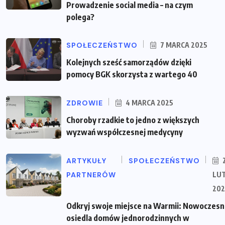
Prowadzenie social media – na czym
polega?
SPOŁECZEŃSTWO
7 MARCA 2025
Kolejnych sześć samorządów dzięki
pomocy BGK skorzysta z wartego 40
ZDROWIE
4 MARCA 2025
Choroby rzadkie to jedno z większych
wyzwań współczesnej medycyny
ARTYKUŁY
SPOŁECZEŃSTWO
PARTNERÓW
LU
202
Odkryj swoje miejsce na Warmii: Nowoczes
osiedla domów jednorodzinnych w