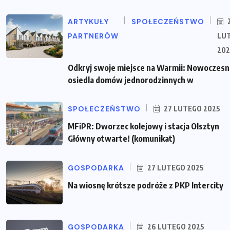
ARTYKUŁY
SPOŁECZEŃSTWO
PARTNERÓW
LU
202
Odkryj swoje miejsce na Warmii: Nowoczes
osiedla domów jednorodzinnych w
SPOŁECZEŃSTWO
27 LUTEGO 2025
MFiPR: Dworzec kolejowy i stacja Olsztyn
Główny otwarte! (komunikat)
GOSPODARKA
27 LUTEGO 2025
Na wiosnę krótsze podróże z PKP Intercity
GOSPODARKA
26 LUTEGO 2025