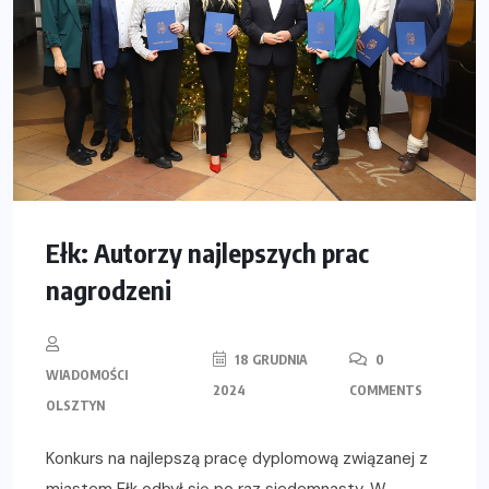
Ełk: Autorzy najlepszych prac
nagrodzeni
18 GRUDNIA
0
WIADOMOŚCI
2024
COMMENTS
OLSZTYN
Konkurs na najlepszą pracę dyplomową związanej z
miastem Ełk odbył się po raz siedemnasty. W