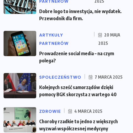
PARTNERÓW
2025
Dobre logo to inwestycja, nie wydatek.
Przewodnik dla firm.
ARTYKUŁY
20 MAJA
PARTNERÓW
2025
Prowadzenie social media – na czym
polega?
SPOŁECZEŃSTWO
7 MARCA 2025
Kolejnych sześć samorządów dzięki
pomocy BGK skorzysta z wartego 40
ZDROWIE
4 MARCA 2025
Choroby rzadkie to jedno z większych
wyzwań współczesnej medycyny