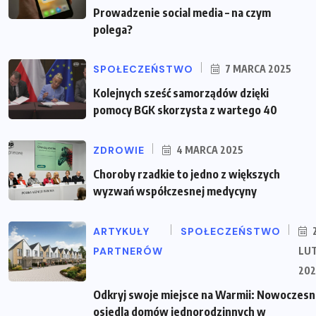
Prowadzenie social media – na czym
polega?
SPOŁECZEŃSTWO
7 MARCA 2025
Kolejnych sześć samorządów dzięki
pomocy BGK skorzysta z wartego 40
ZDROWIE
4 MARCA 2025
Choroby rzadkie to jedno z większych
wyzwań współczesnej medycyny
ARTYKUŁY
SPOŁECZEŃSTWO
PARTNERÓW
LU
202
Odkryj swoje miejsce na Warmii: Nowoczes
osiedla domów jednorodzinnych w