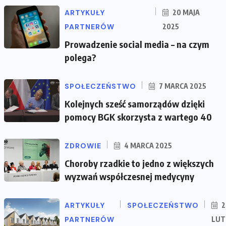
ARTYKUŁY
20 MAJA
PARTNERÓW
2025
Prowadzenie social media – na czym
polega?
SPOŁECZEŃSTWO
7 MARCA 2025
Kolejnych sześć samorządów dzięki
pomocy BGK skorzysta z wartego 40
ZDROWIE
4 MARCA 2025
Choroby rzadkie to jedno z większych
wyzwań współczesnej medycyny
ARTYKUŁY
SPOŁECZEŃSTWO
2
PARTNERÓW
LUT