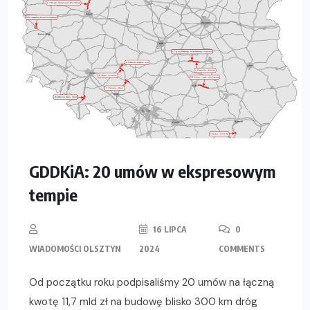
GDDKiA: 20 umów w ekspresowym
tempie
16 LIPCA
0
WIADOMOŚCI OLSZTYN
2024
COMMENTS
Od początku roku podpisaliśmy 20 umów na łączną
kwotę 11,7 mld zł na budowę blisko 300 km dróg