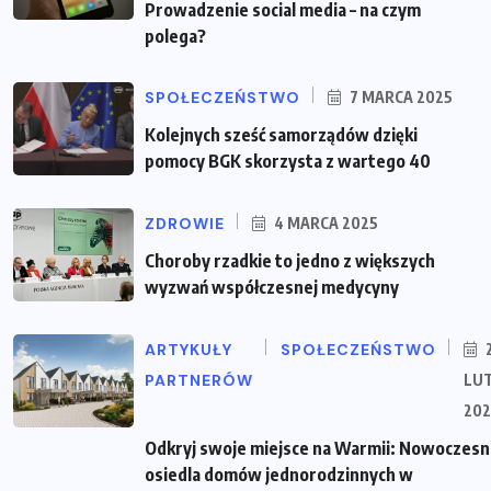
Prowadzenie social media – na czym
polega?
SPOŁECZEŃSTWO
7 MARCA 2025
Kolejnych sześć samorządów dzięki
pomocy BGK skorzysta z wartego 40
ZDROWIE
4 MARCA 2025
Choroby rzadkie to jedno z większych
wyzwań współczesnej medycyny
ARTYKUŁY
SPOŁECZEŃSTWO
PARTNERÓW
LU
202
Odkryj swoje miejsce na Warmii: Nowoczes
osiedla domów jednorodzinnych w