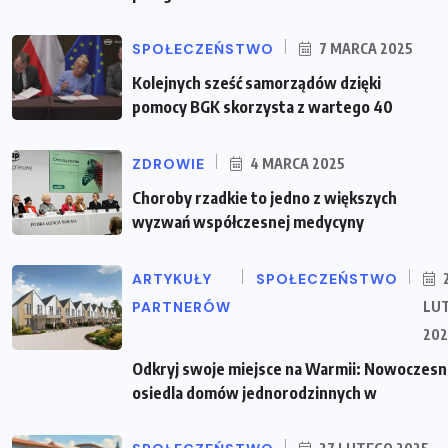
SPOŁECZEŃSTWO
7 MARCA 2025
Kolejnych sześć samorządów dzięki
pomocy BGK skorzysta z wartego 40
ZDROWIE
4 MARCA 2025
Choroby rzadkie to jedno z większych
wyzwań współczesnej medycyny
ARTYKUŁY
SPOŁECZEŃSTWO
PARTNERÓW
LU
202
Odkryj swoje miejsce na Warmii: Nowoczes
osiedla domów jednorodzinnych w