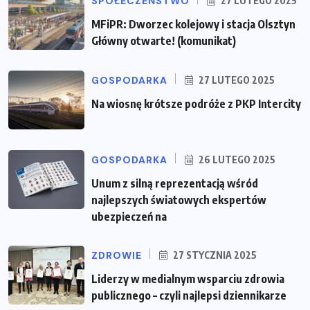
SPOŁECZEŃSTWO
27 LUTEGO 2025
MFiPR: Dworzec kolejowy i stacja Olsztyn
Główny otwarte! (komunikat)
GOSPODARKA
27 LUTEGO 2025
Na wiosnę krótsze podróże z PKP Intercity
GOSPODARKA
26 LUTEGO 2025
Unum z silną reprezentacją wśród
najlepszych światowych ekspertów
ubezpieczeń na
ZDROWIE
27 STYCZNIA 2025
Liderzy w medialnym wsparciu zdrowia
publicznego – czyli najlepsi dziennikarze