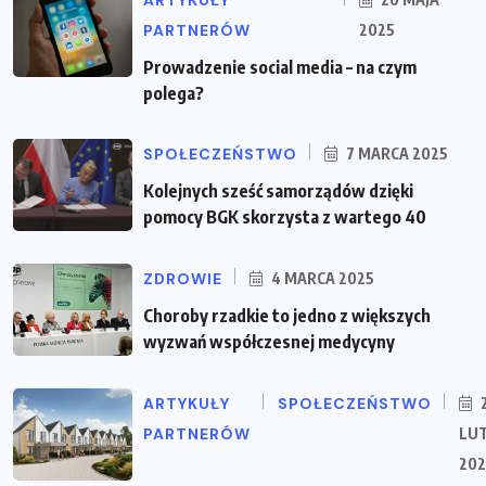
ARTYKUŁY
PARTNERÓW
2025
Prowadzenie social media – na czym
polega?
SPOŁECZEŃSTWO
7 MARCA 2025
Kolejnych sześć samorządów dzięki
pomocy BGK skorzysta z wartego 40
ZDROWIE
4 MARCA 2025
Choroby rzadkie to jedno z większych
wyzwań współczesnej medycyny
ARTYKUŁY
SPOŁECZEŃSTWO
PARTNERÓW
LU
202