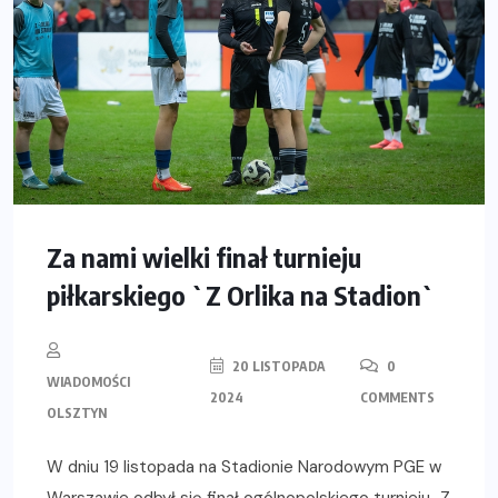
Za nami wielki finał turnieju
piłkarskiego `Z Orlika na Stadion`
20 LISTOPADA
0
WIADOMOŚCI
2024
COMMENTS
OLSZTYN
W dniu 19 listopada na Stadionie Narodowym PGE w