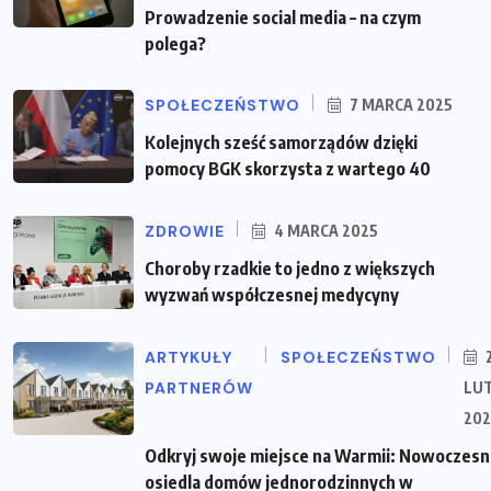
Prowadzenie social media – na czym
polega?
SPOŁECZEŃSTWO
7 MARCA 2025
Kolejnych sześć samorządów dzięki
pomocy BGK skorzysta z wartego 40
ZDROWIE
4 MARCA 2025
Choroby rzadkie to jedno z większych
wyzwań współczesnej medycyny
ARTYKUŁY
SPOŁECZEŃSTWO
PARTNERÓW
LU
202
Odkryj swoje miejsce na Warmii: Nowoczes
osiedla domów jednorodzinnych w