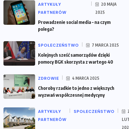
ARTYKUŁY
20 MAJA
PARTNERÓW
2025
Prowadzenie social media – na czym
polega?
SPOŁECZEŃSTWO
7 MARCA 2025
Kolejnych sześć samorządów dzięki
pomocy BGK skorzysta z wartego 40
ZDROWIE
4 MARCA 2025
Choroby rzadkie to jedno z większych
wyzwań współczesnej medycyny
ARTYKUŁY
SPOŁECZEŃSTWO
PARTNERÓW
LU
202