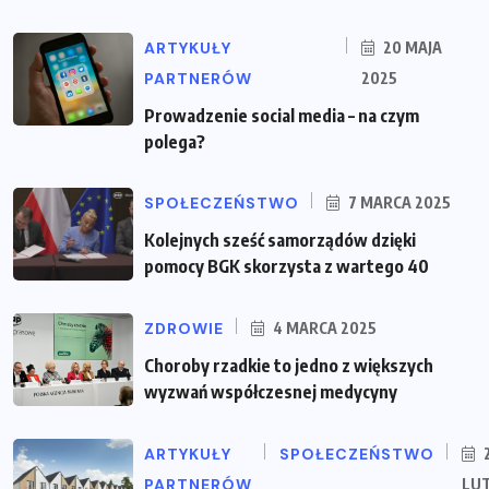
ARTYKUŁY
20 MAJA
PARTNERÓW
2025
Prowadzenie social media – na czym
polega?
SPOŁECZEŃSTWO
7 MARCA 2025
Kolejnych sześć samorządów dzięki
pomocy BGK skorzysta z wartego 40
ZDROWIE
4 MARCA 2025
Choroby rzadkie to jedno z większych
wyzwań współczesnej medycyny
ARTYKUŁY
SPOŁECZEŃSTWO
PARTNERÓW
LU