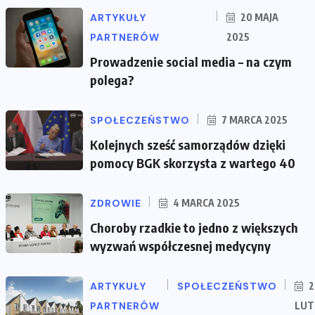
ARTYKUŁY
20 MAJA
PARTNERÓW
2025
Prowadzenie social media – na czym
polega?
SPOŁECZEŃSTWO
7 MARCA 2025
Kolejnych sześć samorządów dzięki
pomocy BGK skorzysta z wartego 40
ZDROWIE
4 MARCA 2025
Choroby rzadkie to jedno z większych
wyzwań współczesnej medycyny
ARTYKUŁY
SPOŁECZEŃSTWO
2
PARTNERÓW
LUT