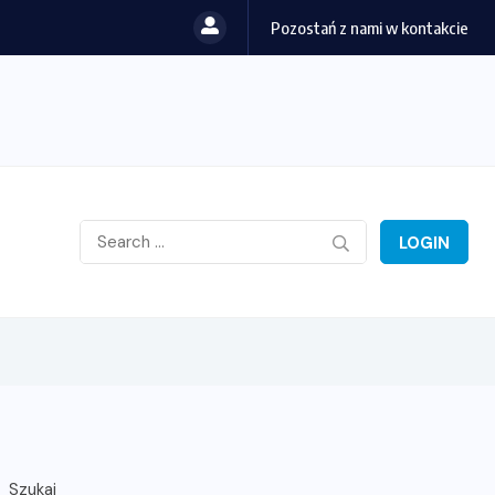
Pozostań z nami w kontakcie
Dobre logo to inwestycja, nie wydatek. Przewodnik dla...
LOGIN
Szukaj