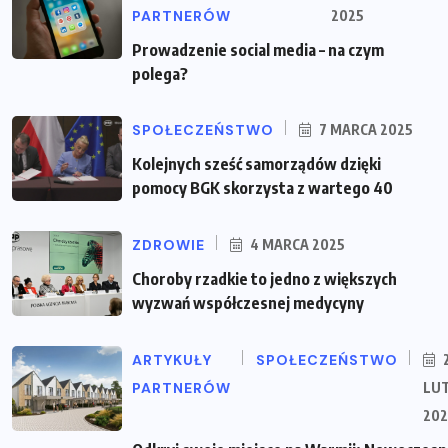
PARTNERÓW
2025
Prowadzenie social media – na czym
polega?
SPOŁECZEŃSTWO
7 MARCA 2025
Kolejnych sześć samorządów dzięki
pomocy BGK skorzysta z wartego 40
ZDROWIE
4 MARCA 2025
Choroby rzadkie to jedno z większych
wyzwań współczesnej medycyny
ARTYKUŁY
SPOŁECZEŃSTWO
PARTNERÓW
LU
202