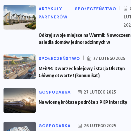
ARTYKUŁY
SPOŁECZEŃSTWO
PARTNERÓW
LU
202
Odkryj swoje miejsce na Warmii: Nowoczes
osiedla domów jednorodzinnych w
SPOŁECZEŃSTWO
27 LUTEGO 2025
MFiPR: Dworzec kolejowy i stacja Olsztyn
Główny otwarte! (komunikat)
GOSPODARKA
27 LUTEGO 2025
Na wiosnę krótsze podróże z PKP Intercity
GOSPODARKA
26 LUTEGO 2025