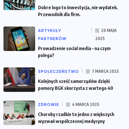
Dobre logo to inwestycja, nie wydatek.
Przewodnik dla firm.
ARTYKUŁY
20 MAJA
PARTNERÓW
2025
Prowadzenie social media – na czym
polega?
SPOŁECZEŃSTWO
7 MARCA 2025
Kolejnych sześć samorządów dzięki
pomocy BGK skorzysta z wartego 40
ZDROWIE
4 MARCA 2025
Choroby rzadkie to jedno z większych
wyzwań współczesnej medycyny