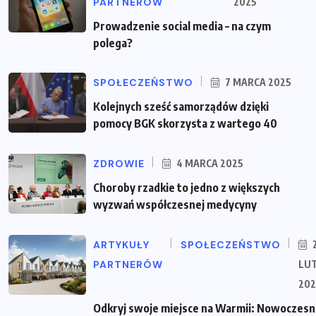
PARTNERÓW
2025
Prowadzenie social media – na czym
polega?
SPOŁECZEŃSTWO
7 MARCA 2025
Kolejnych sześć samorządów dzięki
pomocy BGK skorzysta z wartego 40
ZDROWIE
4 MARCA 2025
Choroby rzadkie to jedno z większych
wyzwań współczesnej medycyny
ARTYKUŁY
SPOŁECZEŃSTWO
PARTNERÓW
LU
202
Odkryj swoje miejsce na Warmii: Nowoczes