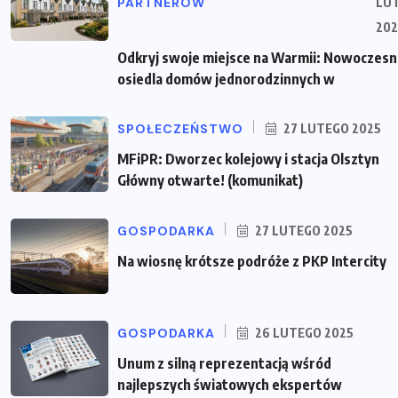
PARTNERÓW
LU
202
Odkryj swoje miejsce na Warmii: Nowoczes
osiedla domów jednorodzinnych w
SPOŁECZEŃSTWO
27 LUTEGO 2025
MFiPR: Dworzec kolejowy i stacja Olsztyn
Główny otwarte! (komunikat)
GOSPODARKA
27 LUTEGO 2025
Na wiosnę krótsze podróże z PKP Intercity
GOSPODARKA
26 LUTEGO 2025
Unum z silną reprezentacją wśród
najlepszych światowych ekspertów