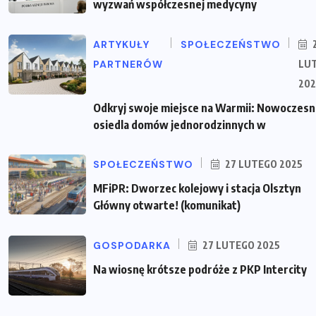
wyzwań współczesnej medycyny
ARTYKUŁY
SPOŁECZEŃSTWO
PARTNERÓW
LU
202
Odkryj swoje miejsce na Warmii: Nowoczes
osiedla domów jednorodzinnych w
SPOŁECZEŃSTWO
27 LUTEGO 2025
MFiPR: Dworzec kolejowy i stacja Olsztyn
Główny otwarte! (komunikat)
GOSPODARKA
27 LUTEGO 2025
Na wiosnę krótsze podróże z PKP Intercity