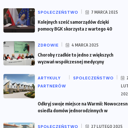
SPOŁECZEŃSTWO
7 MARCA 2025
Kolejnych sześć samorządów dzięki
pomocy BGK skorzysta z wartego 40
ZDROWIE
4 MARCA 2025
Choroby rzadkie to jedno z większych
wyzwań współczesnej medycyny
ARTYKUŁY
SPOŁECZEŃSTWO
PARTNERÓW
LU
202
Odkryj swoje miejsce na Warmii: Nowoczes
osiedla domów jednorodzinnych w
SPOŁECZEŃSTWO
27 LUTEGO 2025