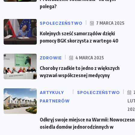
polega?
SPOŁECZEŃSTWO
7 MARCA 2025
Kolejnych sześć samorządów dzięki
pomocy BGK skorzysta z wartego 40
ZDROWIE
4 MARCA 2025
Choroby rzadkie to jedno z większych
wyzwań współczesnej medycyny
ARTYKUŁY
SPOŁECZEŃSTWO
PARTNERÓW
LU
202
Odkryj swoje miejsce na Warmii: Nowoczes
osiedla domów jednorodzinnych w