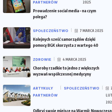
PARTNERÓW
2025
Prowadzenie social media – na czym
polega?
SPOŁECZEŃSTWO
7 MARCA 2025
Kolejnych sześć samorządów dzięki
pomocy BGK skorzysta z wartego 40
ZDROWIE
4 MARCA 2025
Choroby rzadkie to jedno z większych
wyzwań współczesnej medycyny
ARTYKUŁY
SPOŁECZEŃSTWO
PARTNERÓW
LU
202
Odkryj swoje miejsce na Warmii: Nowoczes