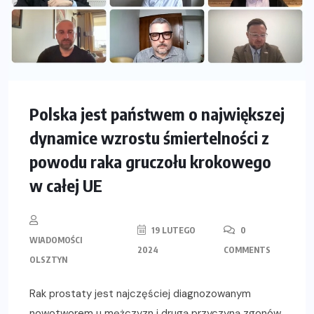
Polska jest państwem o największej
dynamice wzrostu śmiertelności z
powodu raka gruczołu krokowego
w całej UE
19 LUTEGO
0
WIADOMOŚCI
2024
COMMENTS
OLSZTYN
Rak prostaty jest najczęściej diagnozowanym
nowotworem u mężczyzn i drugą przyczyną zgonów